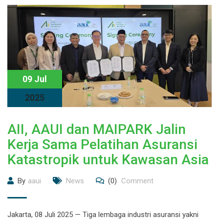
09 Jul
2025
AII, AAUI dan MAIPARK Jalin
Kerja Sama Pelatihan Asuransi
Katastropik untuk Kawasan Asia
By
aaui
News
(0)
Comment
Jakarta, 08 Juli 2025 — Tiga lembaga industri asuransi yakni