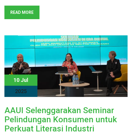
READ MORE
10 Jul
2025
AAUI Selenggarakan Seminar
Pelindungan Konsumen untuk
Perkuat Literasi Industri