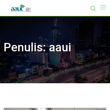
Skip
to
content
Penulis:
aaui