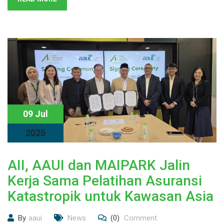
09 Jul
2025
AII, AAUI dan MAIPARK Jalin
Kerja Sama Pelatihan Asuransi
Katastropik untuk Kawasan Asia
By
aaui
News
(0)
Comment