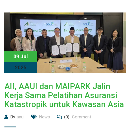
09 Jul
2025
AII, AAUI dan MAIPARK Jalin
Kerja Sama Pelatihan Asuransi
Katastropik untuk Kawasan Asia
By
aaui
News
(0)
Comment