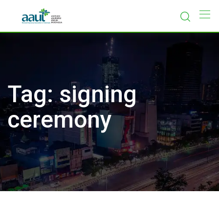
Skip
to
content
Tag:
signing
ceremony