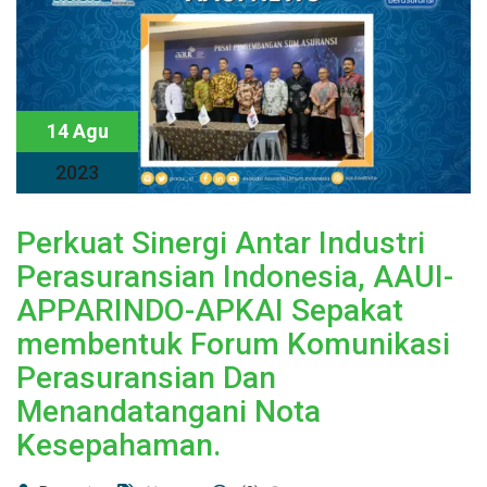
14 Agu
2023
Perkuat Sinergi Antar Industri
Perasuransian Indonesia, AAUI-
APPARINDO-APKAI Sepakat
membentuk Forum Komunikasi
Perasuransian Dan
Menandatangani Nota
Kesepahaman.