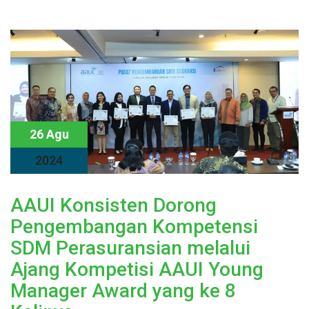
26 Agu
2024
AAUI Konsisten Dorong
Pengembangan Kompetensi
SDM Perasuransian melalui
Ajang Kompetisi AAUI Young
Manager Award yang ke 8