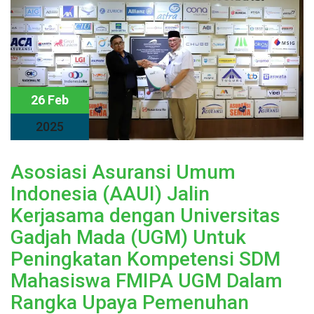
26 Feb
2025
Asosiasi Asuransi Umum
Indonesia (AAUI) Jalin
Kerjasama dengan Universitas
Gadjah Mada (UGM) Untuk
Peningkatan Kompetensi SDM
Mahasiswa FMIPA UGM Dalam
Rangka Upaya Pemenuhan