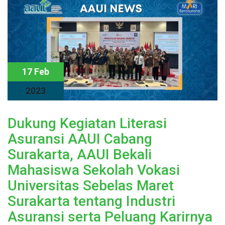
17 Feb
2023
Dukung Kegiatan Literasi
Asuransi AAUI Cabang
Surakarta, AAUI Bekali
Mahasiswa Sekolah Vokasi
Universitas Sebelas Maret
Surakarta tentang Industri
Asuransi serta Peluang Karirnya