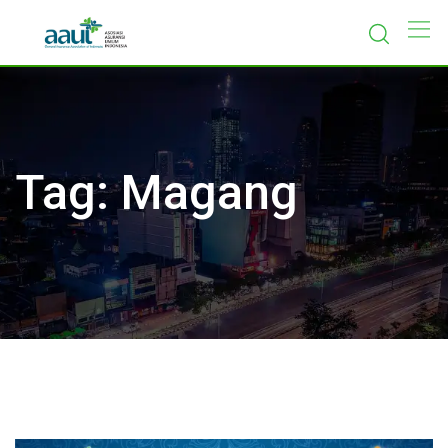
Skip
to
content
Tag:
Magang