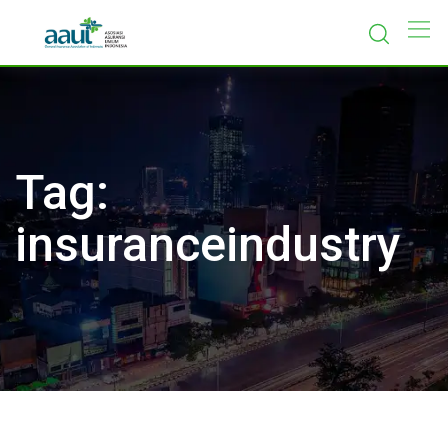
Skip
to
content
Tag:
insuranceindustry