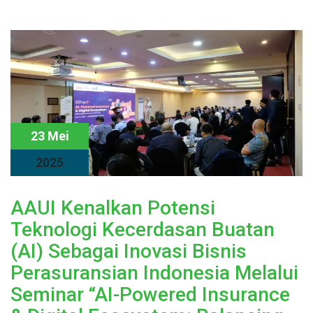
23 Mei
2025
AAUI Kenalkan Potensi
Teknologi Kecerdasan Buatan
(AI) Sebagai Inovasi Bisnis
Perasuransian Indonesia Melalui
Seminar “AI-Powered Insurance