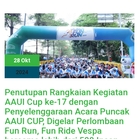
28 Okt
2024
Penutupan Rangkaian Kegiatan
AAUI Cup ke-17 dengan
Penyelenggaraan Acara Puncak
AAUI CUP, Digelar Perlombaan
Fun Run, Fun Ride Vespa