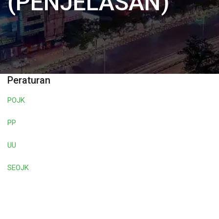
(PENJELASAN)
Peraturan
POJK
PP
UU
SEOJK